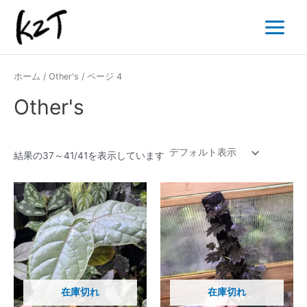
内
Main
容
Menu
を
ス
キ
ホーム
/
Other's
/ ページ 4
ッ
プ
Other's
結果の37～41/41を表示しています
在庫切れ
在庫切れ