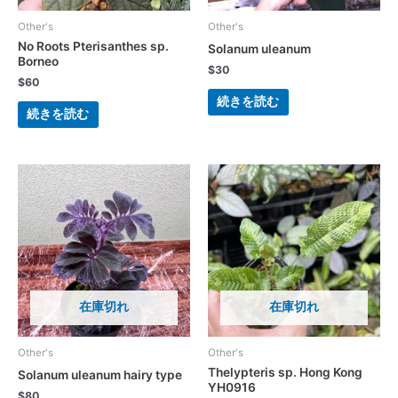
Other's
Other's
No Roots Pterisanthes sp.
Solanum uleanum
Borneo
$
30
$
60
続きを読む
続きを読む
在庫切れ
在庫切れ
Other's
Other's
Thelypteris sp. Hong Kong
Solanum uleanum hairy type
YH0916
$
80